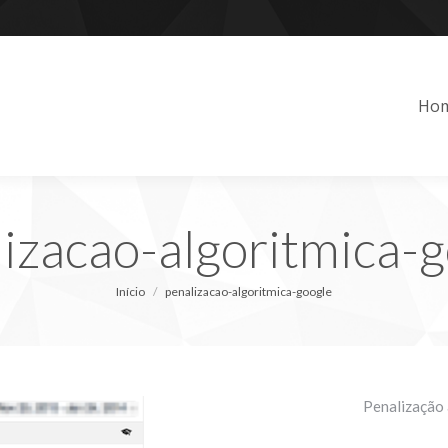
Ho
izacao-algoritmica-
Você está aqui:
Início
penalizacao-algoritmica-google
Penalização 