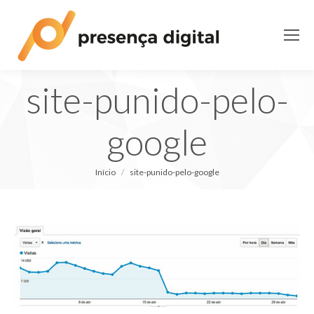
site-punido-pelo-
google
Você está aqui:
Início
site-punido-pelo-google