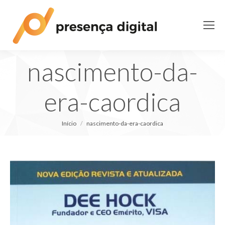
nascimento-da-
era-caordica
Você está aqui:
Início
nascimento-da-era-caordica