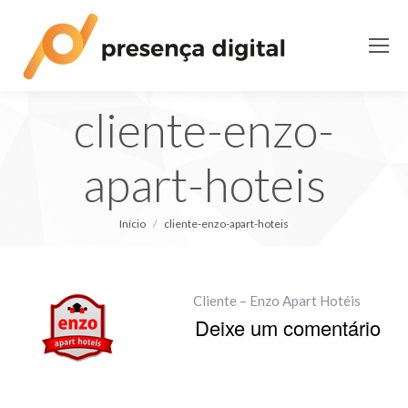
cliente-enzo-
apart-hoteis
Você está aqui:
Início
cliente-enzo-apart-hoteis
Cliente – Enzo Apart Hotéis
Deixe um comentário