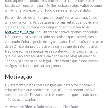
tudo aquilo que dedicamos tempo para criar. É como se um
ladrão com uma arma na mão lhe roubasse algo valioso, como
um iPhone, por exemplo. Todo o investimento perdido.
Porém, depois de um tempo, consegui ver essa situação de
uma outra forma. As postagens foram feitas quando eu era
mais imaturo, começando a engatinhar no universo do
Marketing Digital
. Meu interesse estava apenas aflorando.
Não que eu estivesse errado nas coisas que escrevi, mas o
conteúdo tinha aspecto de algo amador. Muita coisa era teste
de SEO, não tinha o objetivo de ser realmente informativo.
Não que eu fosse apagar esse conteúdo, mas também acho
que ele não acrescentaria em nada nesse blog atualmente.
Tenho visto tanta coisa legal ultimamente que essas coisas
antigas me fariam passar vergonha.
Motivação
E justamente essas coisas legais que estão me motivam a
criar um blog que realmente seja útil, independente se vai
bombar ou não. Posso citar três exemplos que eu não abro
mão de acompanhar:
Viver de Blog:
criado pelo genial Henrique