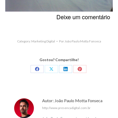
Deixe um comentário
Category:
Marketing Digital
Por
João Paulo Motta Fonseca
Gostou? Compartilhe!
Share
Share
Share
Share
on
on
on
on
Facebook
X
LinkedIn
Pinterest
Autor:
João Paulo Motta Fonseca
http://www.presencadigital.com.br