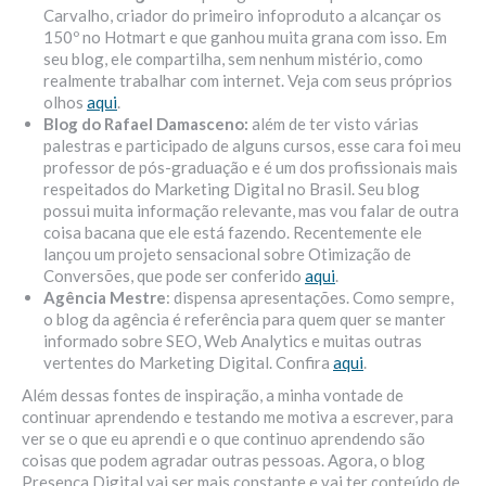
Carvalho, criador do primeiro infoproduto a alcançar os
150º no Hotmart e que ganhou muita grana com isso. Em
seu blog, ele compartilha, sem nenhum mistério, como
realmente trabalhar com internet. Veja com seus próprios
olhos
aqui
.
Blog do Rafael Damasceno:
além de ter visto várias
palestras e participado de alguns cursos, esse cara foi meu
professor de pós-graduação e é um dos profissionais mais
respeitados do Marketing Digital no Brasil. Seu blog
possui muita informação relevante, mas vou falar de outra
coisa bacana que ele está fazendo. Recentemente ele
lançou um projeto sensacional sobre Otimização de
Conversões, que pode ser conferido
aqui
.
Agência Mestre
: dispensa apresentações. Como sempre,
o blog da agência é referência para quem quer se manter
informado sobre SEO, Web Analytics e muitas outras
vertentes do Marketing Digital. Confira
aqui
.
Além dessas fontes de inspiração, a minha vontade de
continuar aprendendo e testando me motiva a escrever, para
ver se o que eu aprendi e o que continuo aprendendo são
coisas que podem agradar outras pessoas. Agora, o blog
Presença Digital vai ser mais constante e vai ter conteúdo de