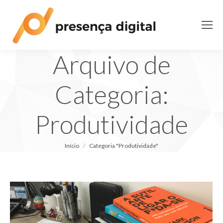
Arquivo de
Categoria:
Produtividade
Você está aqui:
Início
Categoria "Produtividade"