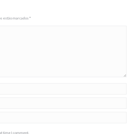
ios estão marcados
*
ext time I comment.